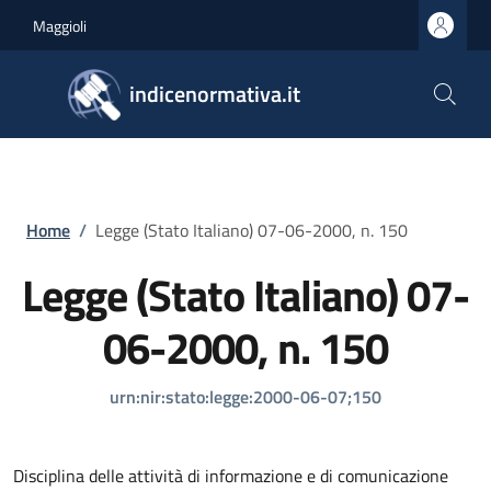
Salta al contenuto principale
Skip to footer content
Maggioli
indicenormativa.it
Briciole di pane
Home
/
Legge (Stato Italiano) 07-06-2000, n. 150
Legge (Stato Italiano) 07-
06-2000, n. 150
urn:nir:stato:legge:2000-06-07;150
Disciplina delle attività di informazione e di comunicazione