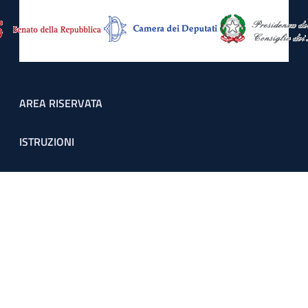
Footer menu
AREA RISERVATA
ISTRUZIONI