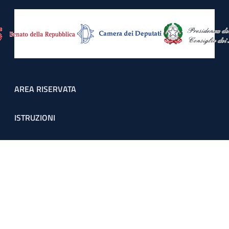
Footer menu
AREA RISERVATA
ISTRUZIONI