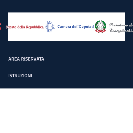
Footer menu
AREA RISERVATA
ISTRUZIONI