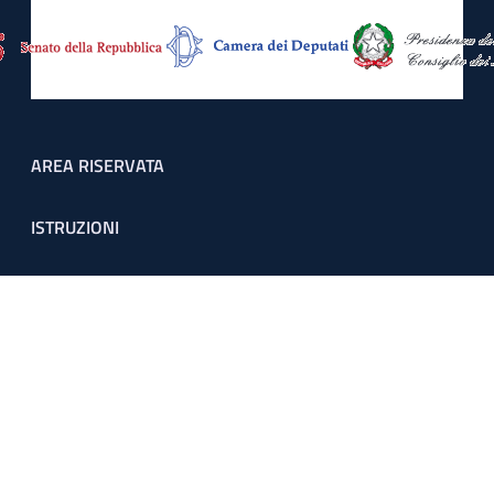
Footer menu
AREA RISERVATA
ISTRUZIONI