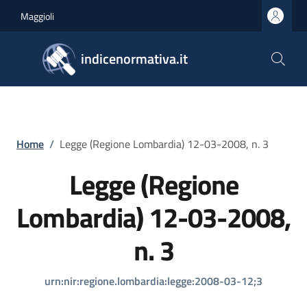
Salta al contenuto principale
Skip to footer content
Maggioli
indicenormativa.it
Briciole di pane
Home
/
Legge (Regione Lombardia) 12-03-2008, n. 3
Legge (Regione
Lombardia) 12-03-2008,
n. 3
urn:nir:regione.lombardia:legge:2008-03-12;3