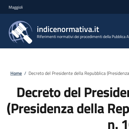
Salta al contenuto principale
Skip to footer content
Maggioli
indicenormativa.it
Riferimenti normativi dei procedimenti della Pubblica
Briciole di pane
Home
/
Decreto del Presidente della Repubblica (Presidenz
Decreto del Preside
(Presidenza della Re
n. 