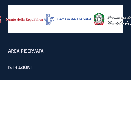
Footer menu
AREA RISERVATA
ISTRUZIONI