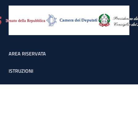
Footer menu
AREA RISERVATA
ISTRUZIONI