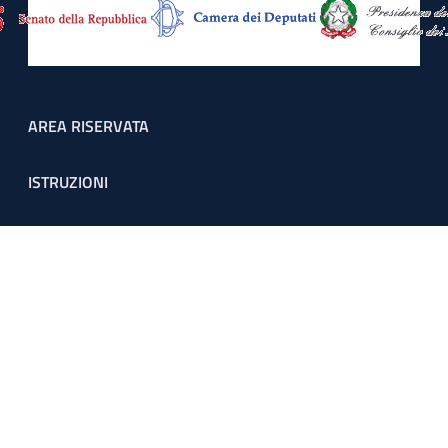
Footer menu
AREA RISERVATA
ISTRUZIONI