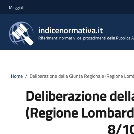
Salta al contenuto principale
Skip to footer content
Maggioli
indicenormativa.it
Riferimenti normativi dei procedimenti della Pubblica
Briciole di pane
Home
/
Deliberazione della Giunta Regionale (Regione Lo
Deliberazione dell
(Regione Lombardi
8/1