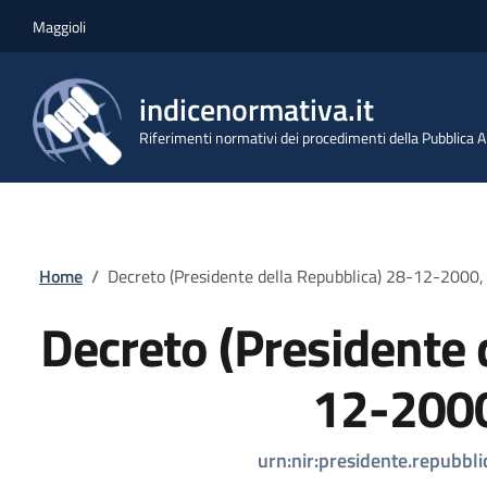
Salta al contenuto principale
Skip to footer content
Maggioli
indicenormativa.it
Riferimenti normativi dei procedimenti della Pubblica
Briciole di pane
Home
/
Decreto (Presidente della Repubblica) 28-12-2000,
Decreto (Presidente 
12-2000
urn:nir:presidente.repubbl