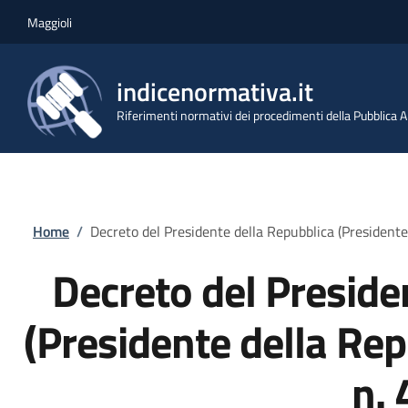
Salta al contenuto principale
Skip to footer content
Maggioli
indicenormativa.it
Riferimenti normativi dei procedimenti della Pubblica
Briciole di pane
Home
/
Decreto del Presidente della Repubblica (President
Decreto del Preside
(Presidente della Re
n. 