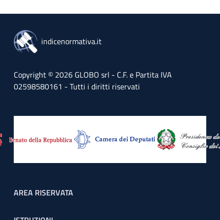
indicenormativa.it
Copyright © 2026 GLOBO srl - C.F. e Partita IVA
02598580161 - Tutti i diritti riservati
Footer menu
AREA RISERVATA