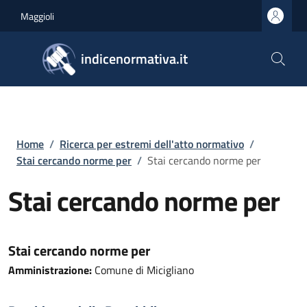
Salta al contenuto principale
Skip to footer content
Maggioli
indicenormativa.it
Briciole di pane
Home
/
Ricerca per estremi dell'atto normativo
/
Stai cercando norme per
/
Stai cercando norme per
Stai cercando norme per
Stai cercando norme per
Amministrazione:
Comune di Micigliano