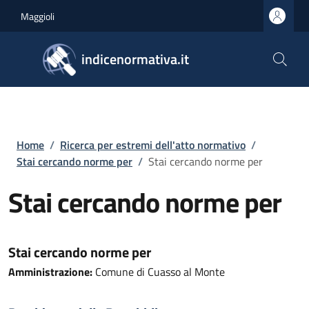
Salta al contenuto principale
Skip to footer content
Maggioli
indicenormativa.it
Briciole di pane
Home
/
Ricerca per estremi dell'atto normativo
/
Stai cercando norme per
/
Stai cercando norme per
Stai cercando norme per
Stai cercando norme per
Amministrazione:
Comune di Cuasso al Monte