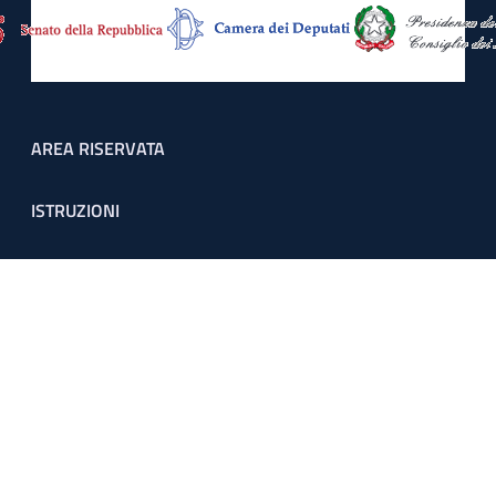
Footer menu
AREA RISERVATA
ISTRUZIONI