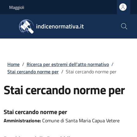
Salta al contenuto principale
Skip to footer content
Maggioli
indicenormativa.it
Briciole di pane
Home
/
Ricerca per estremi dell'atto normativo
/
Stai cercando norme per
/
Stai cercando norme per
Stai cercando norme per
Stai cercando norme per
Amministrazione:
Comune di Santa Maria Capua Vetere