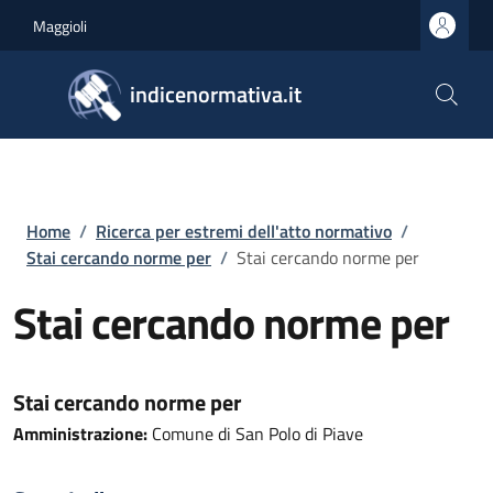
Salta al contenuto principale
Skip to footer content
Maggioli
indicenormativa.it
Briciole di pane
Home
/
Ricerca per estremi dell'atto normativo
/
Stai cercando norme per
/
Stai cercando norme per
Stai cercando norme per
Stai cercando norme per
Amministrazione:
Comune di San Polo di Piave