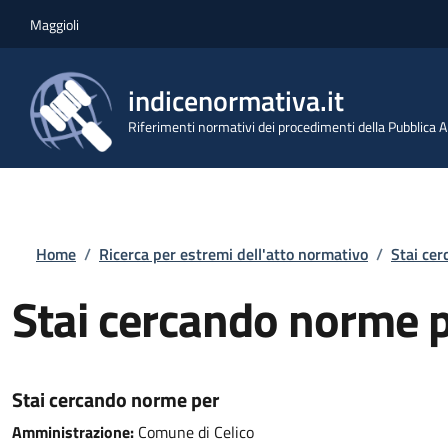
Salta al contenuto principale
Skip to footer content
Maggioli
indicenormativa.it
Riferimenti normativi dei procedimenti della Pubblica
Briciole di pane
Home
/
Ricerca per estremi dell'atto normativo
/
Stai ce
Stai cercando norme 
Stai cercando norme per
Amministrazione:
Comune di Celico