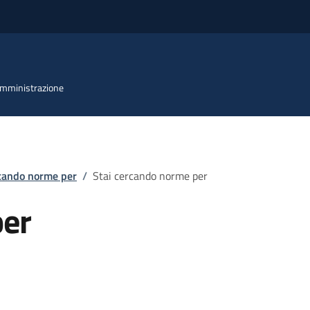
 Amministrazione
rcando norme per
/
Stai cercando norme per
per