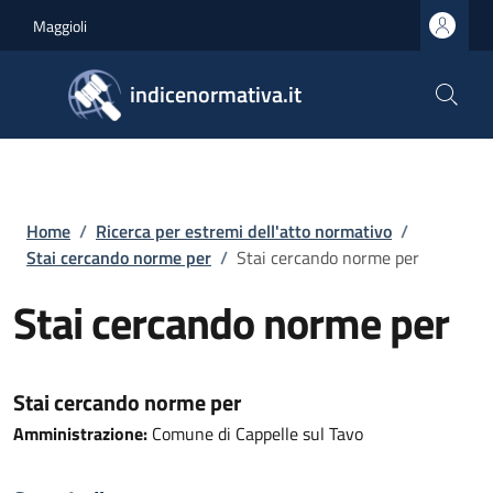
Salta al contenuto principale
Skip to footer content
Maggioli
indicenormativa.it
Briciole di pane
Home
/
Ricerca per estremi dell'atto normativo
/
Stai cercando norme per
/
Stai cercando norme per
Stai cercando norme per
Stai cercando norme per
Amministrazione:
Comune di Cappelle sul Tavo