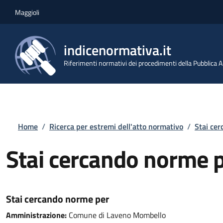
Salta al contenuto principale
Skip to footer content
Maggioli
indicenormativa.it
Riferimenti normativi dei procedimenti della Pubblica
Briciole di pane
Home
/
Ricerca per estremi dell'atto normativo
/
Stai ce
Stai cercando norme 
Stai cercando norme per
Amministrazione:
Comune di Laveno Mombello