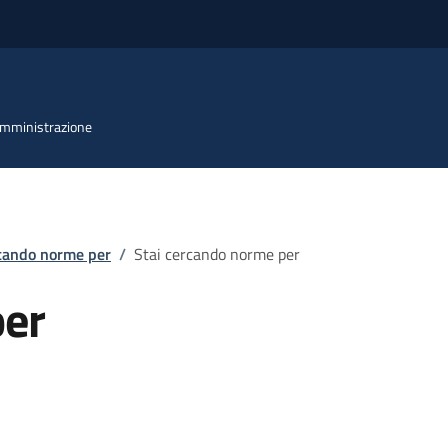
 Amministrazione
rcando norme per
/
Stai cercando norme per
per