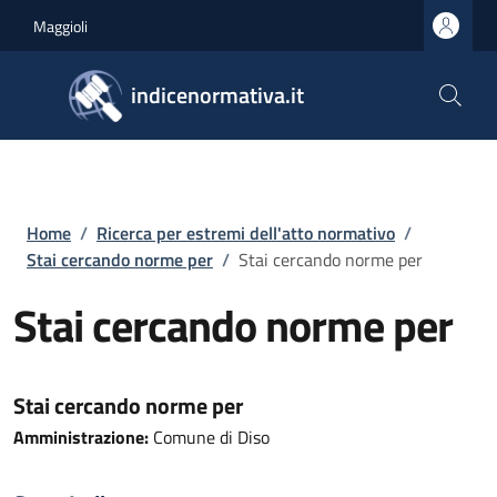
Salta al contenuto principale
Skip to footer content
Maggioli
indicenormativa.it
Briciole di pane
Home
/
Ricerca per estremi dell'atto normativo
/
Stai cercando norme per
/
Stai cercando norme per
Stai cercando norme per
Stai cercando norme per
Amministrazione:
Comune di Diso