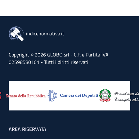
indicenormativa.it
Copyright © 2026 GLOBO srl - C.F. e Partita IVA
02598580161 - Tutti i diritti riservati
Footer menu
AREA RISERVATA