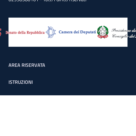
Footer menu
AREA RISERVATA
ISTRUZIONI