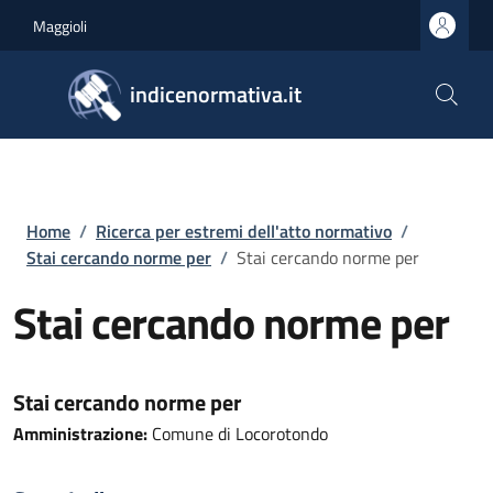
Salta al contenuto principale
Skip to footer content
Maggioli
indicenormativa.it
Briciole di pane
Home
/
Ricerca per estremi dell'atto normativo
/
Stai cercando norme per
/
Stai cercando norme per
Stai cercando norme per
Stai cercando norme per
Amministrazione:
Comune di Locorotondo