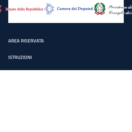
Footer menu
AREA RISERVATA
ISTRUZIONI