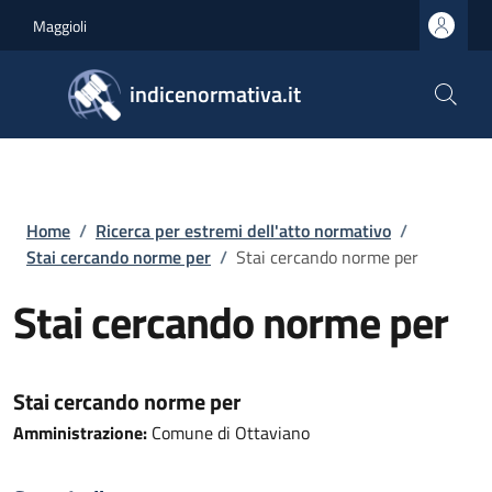
Salta al contenuto principale
Skip to footer content
Maggioli
indicenormativa.it
Briciole di pane
Home
/
Ricerca per estremi dell'atto normativo
/
Stai cercando norme per
/
Stai cercando norme per
Stai cercando norme per
Stai cercando norme per
Amministrazione:
Comune di Ottaviano