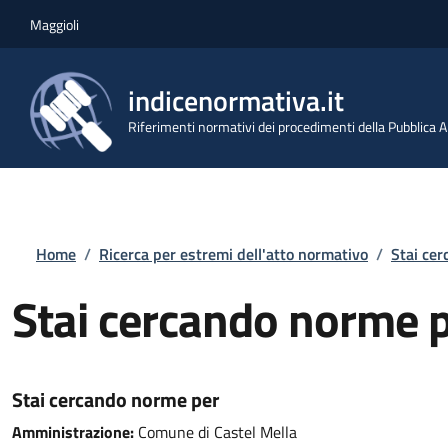
Salta al contenuto principale
Skip to footer content
Maggioli
indicenormativa.it
Riferimenti normativi dei procedimenti della Pubblica
Briciole di pane
Home
/
Ricerca per estremi dell'atto normativo
/
Stai ce
Stai cercando norme 
Stai cercando norme per
Amministrazione:
Comune di Castel Mella