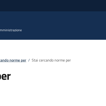
 Amministrazione
rcando norme per
/
Stai cercando norme per
per