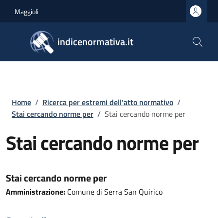
Salta al contenuto principale
Skip to footer content
Maggioli
indicenormativa.it
Briciole di pane
Home
/
Ricerca per estremi dell'atto normativo
/
Stai cercando norme per
/
Stai cercando norme per
Stai cercando norme per
Stai cercando norme per
Amministrazione:
Comune di Serra San Quirico