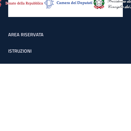
Footer menu
AREA RISERVATA
ISTRUZIONI