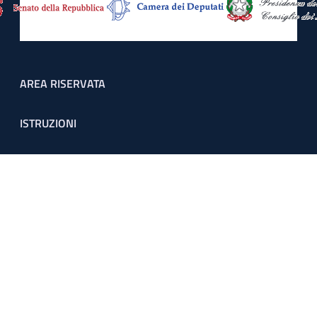
Footer menu
AREA RISERVATA
ISTRUZIONI