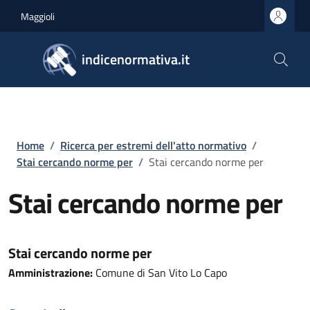
Salta al contenuto principale
Skip to footer content
Maggioli
indicenormativa.it
Briciole di pane
Home
/
Ricerca per estremi dell'atto normativo
/
Stai cercando norme per
/
Stai cercando norme per
Stai cercando norme per
Stai cercando norme per
Amministrazione:
Comune di San Vito Lo Capo