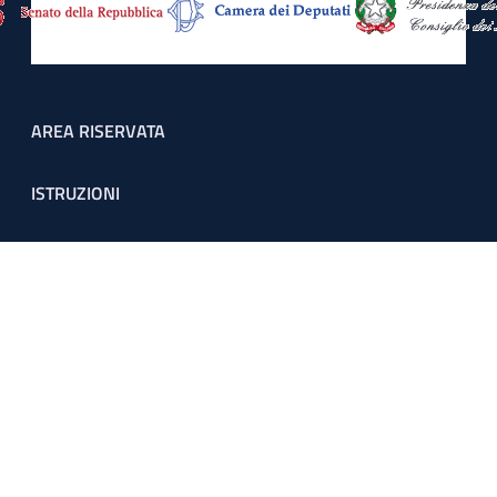
Footer menu
AREA RISERVATA
ISTRUZIONI