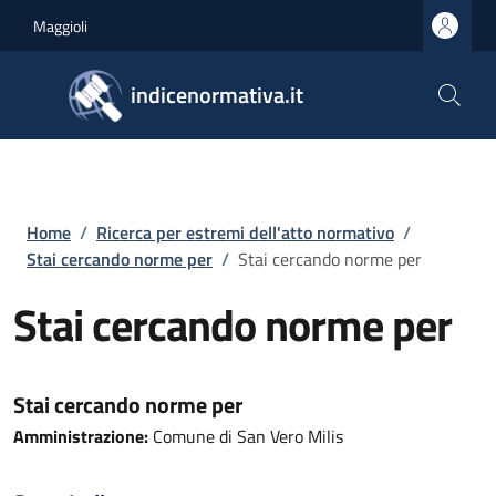
Salta al contenuto principale
Skip to footer content
Maggioli
indicenormativa.it
Briciole di pane
Home
/
Ricerca per estremi dell'atto normativo
/
Stai cercando norme per
/
Stai cercando norme per
Stai cercando norme per
Stai cercando norme per
Amministrazione:
Comune di San Vero Milis