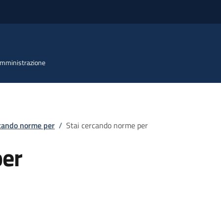
 Amministrazione
rcando norme per
/
Stai cercando norme per
per