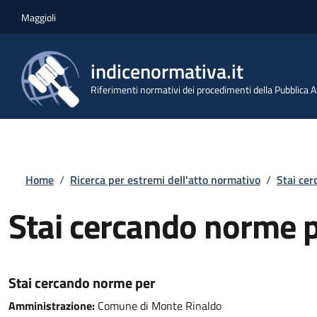
Salta al contenuto principale
Skip to footer content
Maggioli
indicenormativa.it
Riferimenti normativi dei procedimenti della Pubblica
Briciole di pane
Home
/
Ricerca per estremi dell'atto normativo
/
Stai ce
Stai cercando norme 
Stai cercando norme per
Amministrazione:
Comune di Monte Rinaldo