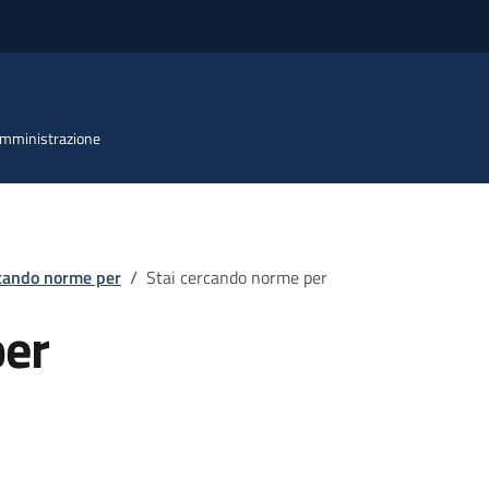
 Amministrazione
rcando norme per
/
Stai cercando norme per
per