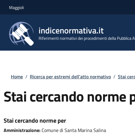
Salta al contenuto principale
Skip to footer content
Maggioli
indicenormativa.it
Riferimenti normativi dei procedimenti della Pubblica
Briciole di pane
Home
/
Ricerca per estremi dell'atto normativo
/
Stai ce
Stai cercando norme 
Stai cercando norme per
Amministrazione:
Comune di Santa Marina Salina