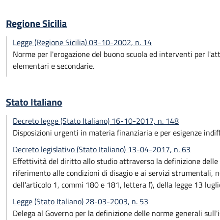
Regione Sicilia
Legge (Regione Sicilia) 03-10-2002, n. 14
Norme per l'erogazione del buono scuola ed interventi per l'attu
elementari e secondarie.
Stato Italiano
Decreto legge (Stato Italiano) 16-10-2017, n. 148
Disposizioni urgenti in materia finanziaria e per esigenze indiffe
Decreto legislativo (Stato Italiano) 13-04-2017, n. 63
Effettività del diritto allo studio attraverso la definizione delle
riferimento alle condizioni di disagio e ai servizi strumentali
dell'articolo 1, commi 180 e 181, lettera f), della legge 13 lugl
Legge (Stato Italiano) 28-03-2003, n. 53
Delega al Governo per la definizione delle norme generali sull'is