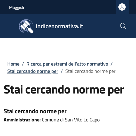
Salta al contenuto principale
Skip to footer content
Maggioli
indicenormativa.it
Briciole di pane
Home
/
Ricerca per estremi dell'atto normativo
/
Stai cercando norme per
/
Stai cercando norme per
Stai cercando norme per
Stai cercando norme per
Amministrazione:
Comune di San Vito Lo Capo