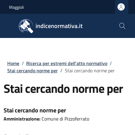
Salta al contenuto principale
Skip to footer content
Maggioli
indicenormativa.it
Briciole di pane
Home
/
Ricerca per estremi dell'atto normativo
/
Stai cercando norme per
/
Stai cercando norme per
Stai cercando norme per
Stai cercando norme per
Amministrazione:
Comune di Pizzoferrato