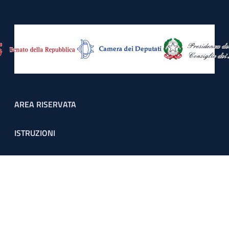
Footer menu
AREA RISERVATA
ISTRUZIONI