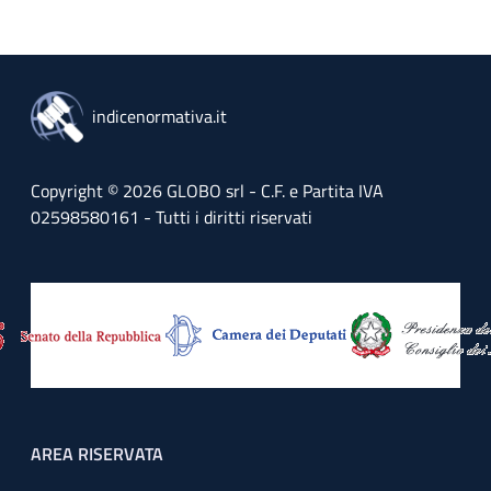
indicenormativa.it
Copyright © 2026 GLOBO srl - C.F. e Partita IVA
02598580161 - Tutti i diritti riservati
Footer menu
AREA RISERVATA