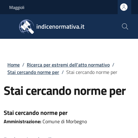
Salta al contenuto principale
Skip to footer content
Maggioli
indicenormativa.it
Briciole di pane
Home
/
Ricerca per estremi dell'atto normativo
/
Stai cercando norme per
/
Stai cercando norme per
Stai cercando norme per
Stai cercando norme per
Amministrazione:
Comune di Morbegno