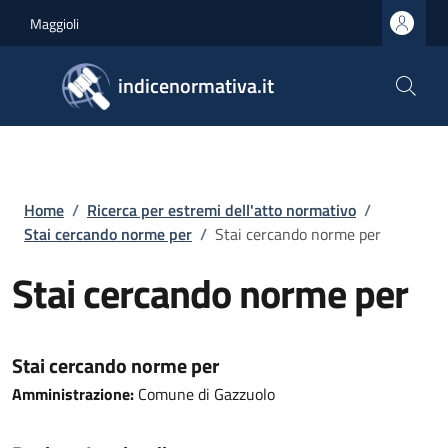
Salta al contenuto principale
Skip to footer content
Maggioli
indicenormativa.it
Briciole di pane
Home
/
Ricerca per estremi dell'atto normativo
/
Stai cercando norme per
/
Stai cercando norme per
Stai cercando norme per
Stai cercando norme per
Amministrazione:
Comune di Gazzuolo