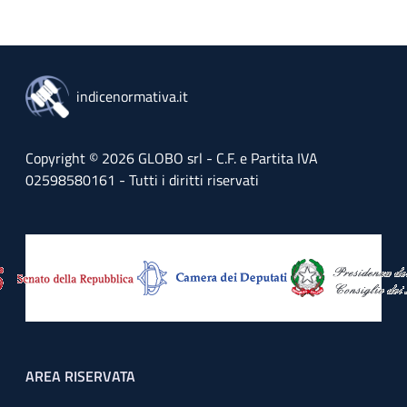
indicenormativa.it
Copyright © 2026 GLOBO srl - C.F. e Partita IVA
02598580161 - Tutti i diritti riservati
Footer menu
AREA RISERVATA