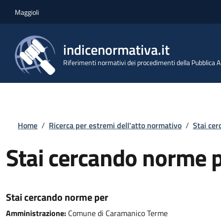
Salta al contenuto principale
Skip to footer content
Maggioli
indicenormativa.it
Riferimenti normativi dei procedimenti della Pubblica
Briciole di pane
Home
/
Ricerca per estremi dell'atto normativo
/
Stai ce
Stai cercando norme 
Stai cercando norme per
Amministrazione:
Comune di Caramanico Terme