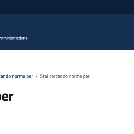
 Amministrazione
rcando norme per
/
Stai cercando norme per
per