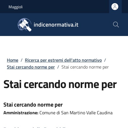
Salta al contenuto principale
Skip to footer content
Maggioli
indicenormativa.it
Briciole di pane
Home
/
Ricerca per estremi dell'atto normativo
/
Stai cercando norme per
/
Stai cercando norme per
Stai cercando norme per
Stai cercando norme per
Amministrazione:
Comune di San Martino Valle Caudina