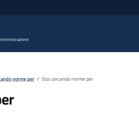
 Amministrazione
rcando norme per
/
Stai cercando norme per
per