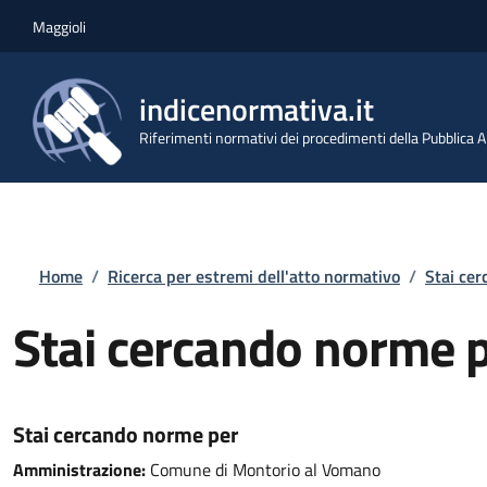
Salta al contenuto principale
Skip to footer content
Maggioli
indicenormativa.it
Riferimenti normativi dei procedimenti della Pubblica
Briciole di pane
Home
/
Ricerca per estremi dell'atto normativo
/
Stai ce
Stai cercando norme 
Stai cercando norme per
Amministrazione:
Comune di Montorio al Vomano