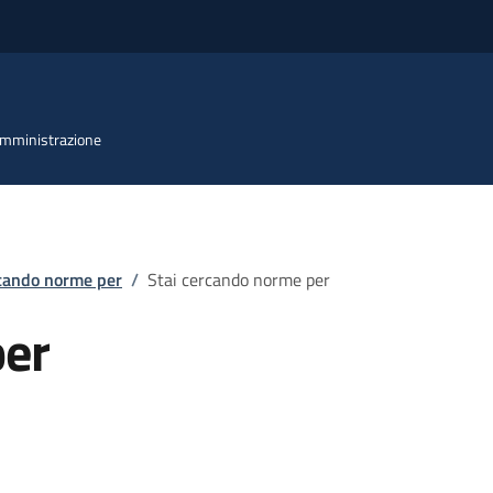
 Amministrazione
rcando norme per
/
Stai cercando norme per
per