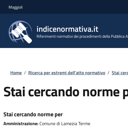
Salta al contenuto principale
Skip to footer content
Maggioli
indicenormativa.it
Riferimenti normativi dei procedimenti della Pubblica
Briciole di pane
Home
/
Ricerca per estremi dell'atto normativo
/
Stai ce
Stai cercando norme 
Stai cercando norme per
Amministrazione:
Comune di Lamezia Terme