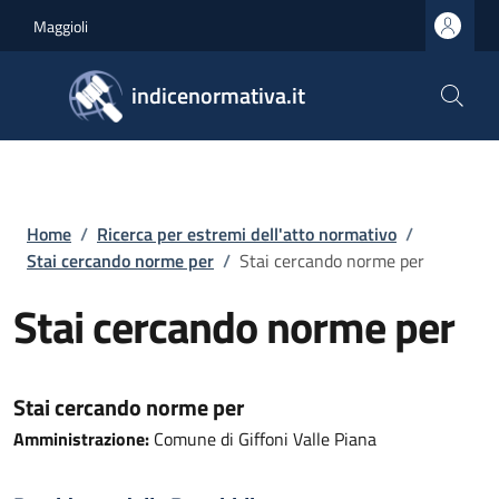
Salta al contenuto principale
Skip to footer content
Maggioli
indicenormativa.it
Briciole di pane
Home
/
Ricerca per estremi dell'atto normativo
/
Stai cercando norme per
/
Stai cercando norme per
Stai cercando norme per
Stai cercando norme per
Amministrazione:
Comune di Giffoni Valle Piana