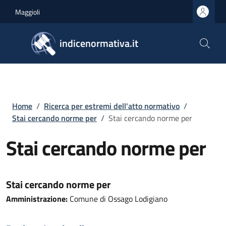
Salta al contenuto principale
Skip to footer content
Maggioli
indicenormativa.it
Briciole di pane
Home
/
Ricerca per estremi dell'atto normativo
/
Stai cercando norme per
/
Stai cercando norme per
Stai cercando norme per
Stai cercando norme per
Amministrazione:
Comune di Ossago Lodigiano