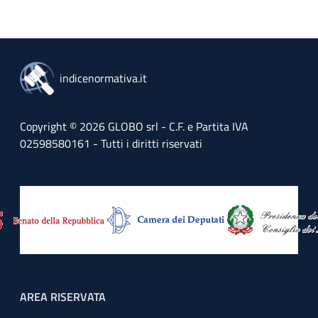
indicenormativa.it
Copyright © 2026 GLOBO srl - C.F. e Partita IVA
02598580161 - Tutti i diritti riservati
Footer menu
AREA RISERVATA