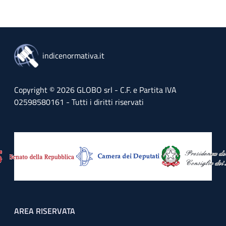
indicenormativa.it
Copyright © 2026 GLOBO srl - C.F. e Partita IVA
02598580161 - Tutti i diritti riservati
Footer menu
AREA RISERVATA