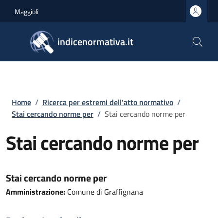
Salta al contenuto principale
Skip to footer content
Maggioli
indicenormativa.it
Briciole di pane
Home
/
Ricerca per estremi dell'atto normativo
/
Stai cercando norme per
/
Stai cercando norme per
Stai cercando norme per
Stai cercando norme per
Amministrazione:
Comune di Graffignana