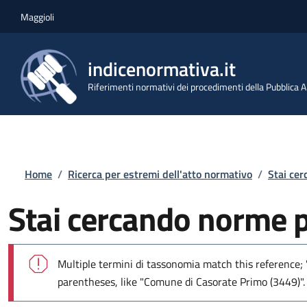
Salta al contenuto principale
Skip to footer content
Maggioli
indicenormativa.it
Riferimenti normativi dei procedimenti della Pubblica
Briciole di pane
Home
/
Ricerca per estremi dell'atto normativo
/
Stai ce
Stai cercando norme 
Messaggio di errore
Multiple termini di tassonomia match this reference; 
parentheses, like "Comune di Casorate Primo (3449)".