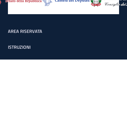
Footer menu
AREA RISERVATA
ISTRUZIONI