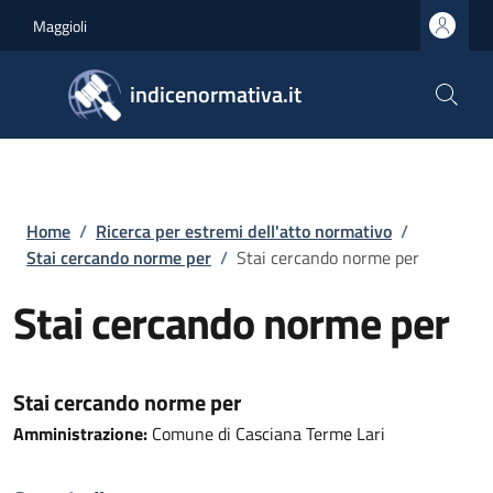
Salta al contenuto principale
Skip to footer content
Maggioli
indicenormativa.it
Briciole di pane
Home
/
Ricerca per estremi dell'atto normativo
/
Stai cercando norme per
/
Stai cercando norme per
Stai cercando norme per
Stai cercando norme per
Amministrazione:
Comune di Casciana Terme Lari