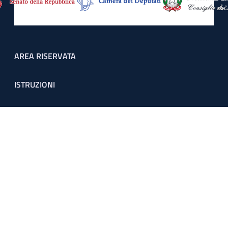
Footer menu
AREA RISERVATA
ISTRUZIONI