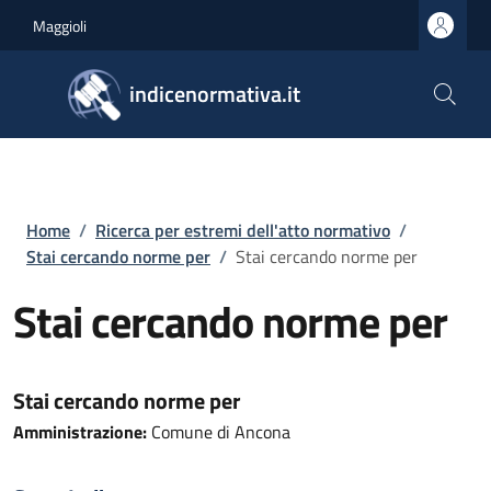
Salta al contenuto principale
Skip to footer content
Maggioli
indicenormativa.it
Briciole di pane
Home
/
Ricerca per estremi dell'atto normativo
/
Stai cercando norme per
/
Stai cercando norme per
Stai cercando norme per
Stai cercando norme per
Amministrazione:
Comune di Ancona