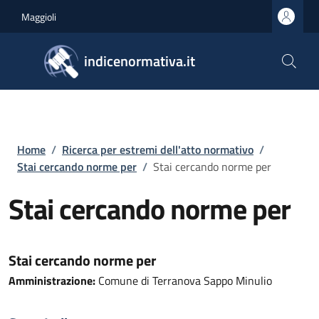
Salta al contenuto principale
Skip to footer content
Maggioli
indicenormativa.it
Briciole di pane
Home
/
Ricerca per estremi dell'atto normativo
/
Stai cercando norme per
/
Stai cercando norme per
Stai cercando norme per
Stai cercando norme per
Amministrazione:
Comune di Terranova Sappo Minulio