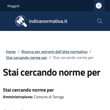
Salta al contenuto principale
Skip to footer content
Maggioli
indicenormativa.it
Briciole di pane
Home
/
Ricerca per estremi dell'atto normativo
/
Stai cercando norme per
/
Stai cercando norme per
Stai cercando norme per
Stai cercando norme per
Amministrazione:
Comune di Seniga