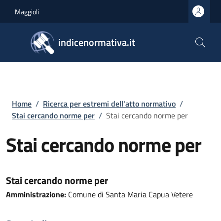
Salta al contenuto principale
Skip to footer content
Maggioli
indicenormativa.it
Briciole di pane
Home
/
Ricerca per estremi dell'atto normativo
/
Stai cercando norme per
/
Stai cercando norme per
Stai cercando norme per
Stai cercando norme per
Amministrazione:
Comune di Santa Maria Capua Vetere