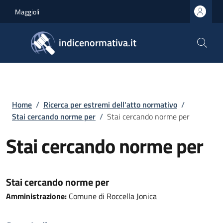
Salta al contenuto principale
Skip to footer content
Maggioli
indicenormativa.it
Briciole di pane
Home
/
Ricerca per estremi dell'atto normativo
/
Stai cercando norme per
/
Stai cercando norme per
Stai cercando norme per
Stai cercando norme per
Amministrazione:
Comune di Roccella Jonica