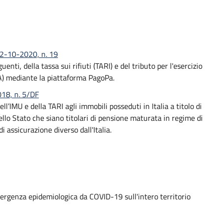
 02-10-2020, n. 19
ti, della tassa sui rifiuti (TARI) e del tributo per l'esercizio
FA) mediante la piattaforma PagoPa.
018, n. 5/DF
ll’IMU e della TARI agli immobili posseduti in Italia a titolo di
ello Stato che siano titolari di pensione maturata in regime di
i assicurazione diverso dall'Italia.
mergenza epidemiologica da COVID-19 sull'intero territorio