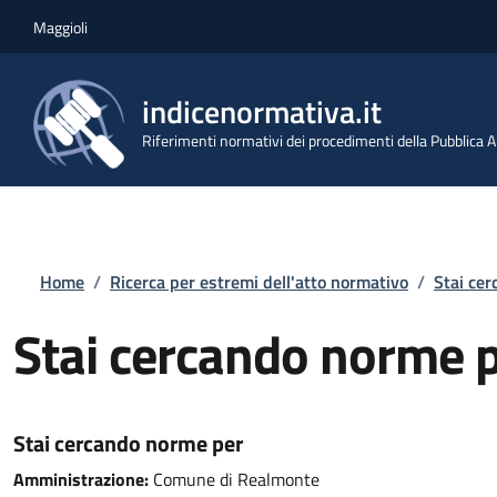
Salta al contenuto principale
Skip to footer content
Maggioli
indicenormativa.it
Riferimenti normativi dei procedimenti della Pubblica
Briciole di pane
Home
/
Ricerca per estremi dell'atto normativo
/
Stai ce
Stai cercando norme 
Stai cercando norme per
Amministrazione:
Comune di Realmonte