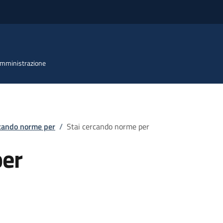
 Amministrazione
rcando norme per
/
Stai cercando norme per
per