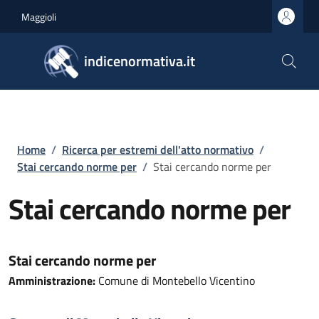
Salta al contenuto principale
Skip to footer content
Maggioli
indicenormativa.it
Briciole di pane
Home
/
Ricerca per estremi dell'atto normativo
/
Stai cercando norme per
/
Stai cercando norme per
Stai cercando norme per
Stai cercando norme per
Amministrazione:
Comune di Montebello Vicentino