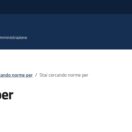
 Amministrazione
rcando norme per
/
Stai cercando norme per
per