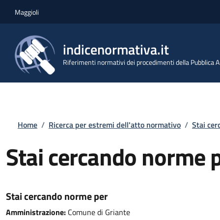
Salta al contenuto principale
Skip to footer content
Maggioli
indicenormativa.it
Riferimenti normativi dei procedimenti della Pubblica
Briciole di pane
Home
/
Ricerca per estremi dell'atto normativo
/
Stai ce
Stai cercando norme 
Stai cercando norme per
Amministrazione:
Comune di Griante