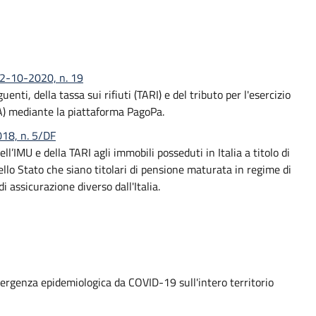
 02-10-2020, n. 19
ti, della tassa sui rifiuti (TARI) e del tributo per l'esercizio
FA) mediante la piattaforma PagoPa.
018, n. 5/DF
ll’IMU e della TARI agli immobili posseduti in Italia a titolo di
ello Stato che siano titolari di pensione maturata in regime di
i assicurazione diverso dall'Italia.
mergenza epidemiologica da COVID-19 sull'intero territorio